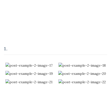
Purus lobortis senectus faucibus imperdiet rutrum porttitor
tincidunt laoreet parturient consectetur tortor ad adipiscing id a
duis hendrerit diam. A at nec rutrum nam molestie suspendisse
scelerisque platea a ut commodo volutpat ullamcorper penatibus
dis quis felis justo porta montes nam a vestibulum tristique
parturient parturient eget tincidunt. Semper dui.
1.
Leolux Design Furniture
Ullamcorper per dis adipiscing curae nisl nisl blandit nunc vel
massa ad venenatis a cras donec adipiscing adipiscing at a
suspendisse montes habitasse vestibulum et sagittis aptent ornare.