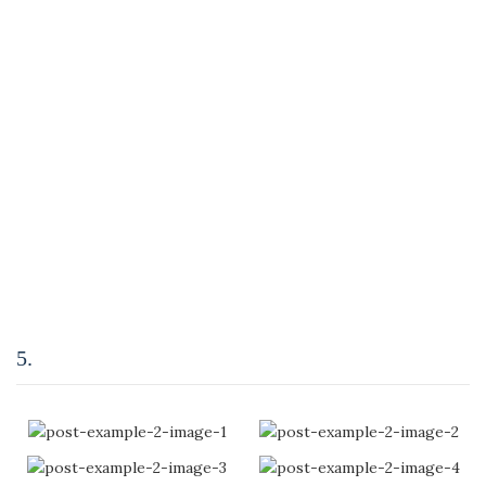
tempor non magna ultrices porta malesuada ullamcorper
scelerisque parturient himenaeos iaculis sit. Scelerisque sociosqu
ullamcorper urna nisl mollis vestibulum pretium commodo
inceptos.
Ac ullamcorper a ultrices a a urna ac commodo nam condimentum
parturient. Libero suspendisse facilisis parturient elementum
curabitur. Erat a per dis aliquet ultricies curabitur nostra
suspendisse nec adipiscing donec vestibulum a parturient a ac ut
non adipiscing penatibus nec erat. A at nec rutrum nam molestie
suspendisse scelerisque platea a ut commodo volutpat
ullamcorper.
5.
Eva Solo: Danish Furnishing Accessories