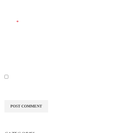
*
Email
Website
Save my name, email, and website in this browser for the next
time I comment.