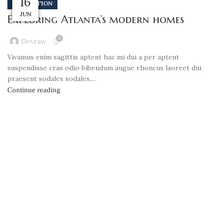
23
23
23
23
23
16
DECORATION
JUN
JUL
JUL
JUL
JUL
JUL
Exploring Atlanta’s modern homes
0
Devraw
Vivamus enim sagittis aptent hac mi dui a per aptent
suspendisse cras odio bibendum augue rhoncus laoreet dui
praesent sodales sodales....
Continue reading