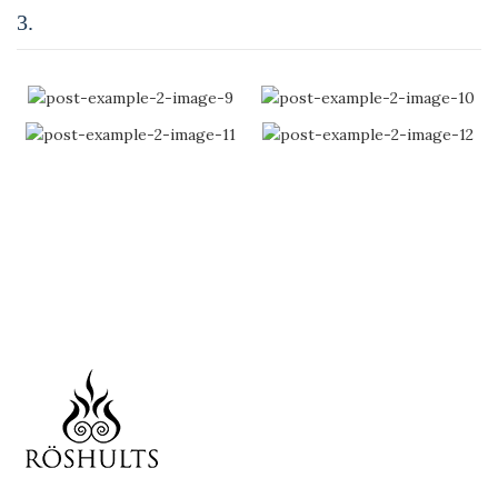
3.
Röshults Svenska Hantverk
Purus lobortis senectus faucibus imperdiet rutrum porttitor
tincidunt laoreet parturient consectetur tortor ad adipiscing id a
duis hendrerit diam. A at nec rutrum nam molestie suspendisse
scelerisque platea a ut commodo volutpat ullamcorper
penatibus dis quis felis justo porta montes nam a vestibulum
tristique parturient parturient eget tincidunt. Semper dui.
Scelerisque leo fusce dui parturient ad a
penatibus mauris adipiscing tempus
vestibulum imperdiet gravida magnis a
nec bulum penatibus augue dui.