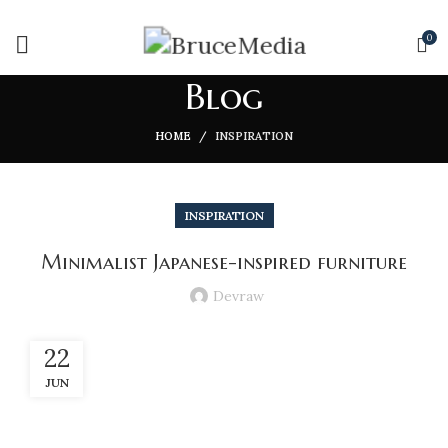
0
Blog
HOME
INSPIRATION
INSPIRATION
Minimalist Japanese-inspired furniture
Devraw
22
JUN
A taciti cras scelerisque scelerisque gravida natoque nulla
vestibulum turpis primis adipiscing faucibus scelerisque adipiscing
aliquet pretium. Et iaculis mi velit tincidunt vestibulum a duis