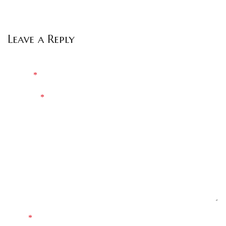
Leave a Reply
Your email address will not be published.
Required fields are
*
marked
*
Comment
*
Name